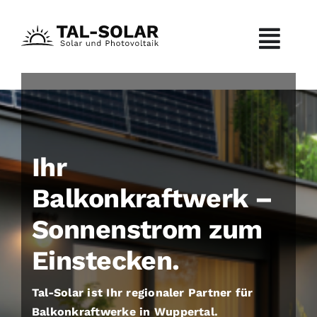
Zum
Inhalt
Togg
springen
Navi
Über uns
Leistungen
Ihr
Solarkraftwerk
Balkonkraftwerk –
Sonnenstrom zum
Wärmepumpe
Einstecken.
Balkonkraftwerk
Tal-Solar ist Ihr regionaler Partner für
Balkonkraftwerke in Wuppertal.