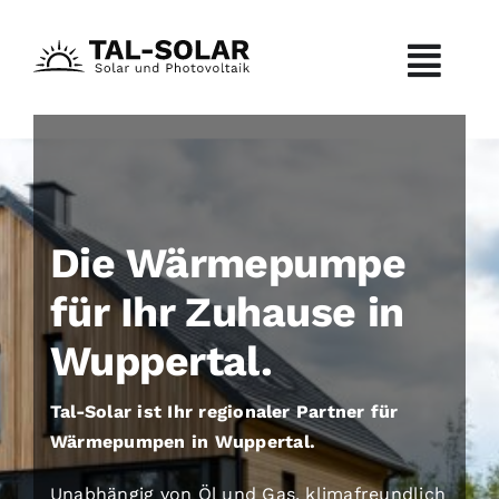
Zum
Inhalt
Togg
springen
Navi
Über uns
Leistungen
Die Wärmepumpe
Solarkraftwerk
für Ihr Zuhause in
Wuppertal.
Wärmepumpe
Tal-Solar ist Ihr regionaler Partner für
Balkonkraftwerk
Wärmepumpen in Wuppertal.
Unabhängig von Öl und Gas, klimafreundlich