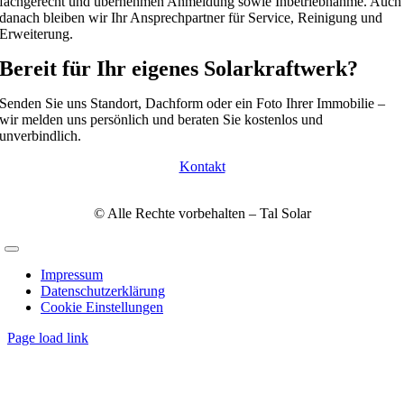
fachgerecht und übernehmen Anmeldung sowie Inbetriebnahme. Auch
danach bleiben wir Ihr Ansprechpartner für Service, Reinigung und
Erweiterung.
Bereit für Ihr eigenes Solarkraftwerk?
Senden Sie uns Standort, Dachform oder ein Foto Ihrer Immobilie –
wir melden uns persönlich und beraten Sie kostenlos und
unverbindlich.
Kontakt
© Alle Rechte vorbehalten – Tal Solar
Toggle
Navigation
Impressum
Datenschutzerklärung
Cookie Einstellungen
Page load link
Nach
oben