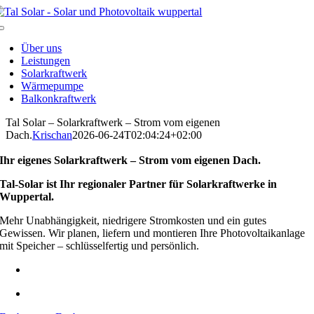
Zum
Inhalt
Toggle
springen
Navigation
Über uns
Leistungen
Solarkraftwerk
Wärmepumpe
Balkonkraftwerk
Tal Solar – Solarkraftwerk – Strom vom eigenen
Dach.
Krischan
2026-06-24T02:04:24+02:00
Ihr eigenes Solarkraftwerk – Strom vom eigenen Dach.
Tal-Solar ist Ihr regionaler Partner für Solarkraftwerke in
Wuppertal.
Mehr Unabhängigkeit, niedrigere Stromkosten und ein gutes
Gewissen. Wir planen, liefern und montieren Ihre Photovoltaikanlage
mit Speicher – schlüsselfertig und persönlich.
0157 56 24 74 16
info@tal-solar.de