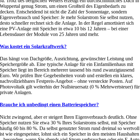
Ja. Trotz des bergischen Wetters erzeugt ein durchschnittliches Dach in
Wuppertal genug Strom, um einen Großteil des Eigenbedarfs zu
decken. Entscheidend ist nicht die Zahl der Sonnentage, sondern
Eigenverbrauch und Speicher: Je mehr Solarstrom Sie selbst nutzen,
desto schneller rechnet sich die Anlage. In der Regel amortisiert sich
eine PV-Anlage mit Speicher in etwa 10 bis 12 Jahren – bei einer
Lebensdauer der Module von 25 Jahren und mehr.
Was kostet ein Solarkraftwerk?
Das hängt von Dachgröße, Ausrichtung, gewünschter Leistung und
Speichergröße ab. Eine typische Anlage für ein Einfamilienhaus mit
Speicher liegt im Bereich mehrerer tausend bis rund zwanzigtausend
Euro. Wir prüfen Ihre Gegebenheiten vorab und erstellen ein klares,
nachvollziehbares Festpreis-Angebot – ohne versteckte Posten. Auf
Photovoltaik gilt weiterhin der Nullsteuersatz (0 % Mehrwertsteuer) für
private Anlagen.
Brauche ich unbedingt einen Batteriespeicher?
Nicht zwingend, aber er steigert Ihren Eigenverbrauch deutlich. Ohne
Speicher nutzen Sie etwa 30 % Ihres Solarstroms selbst, mit Speicher
häufig 60 bis 80 %. Da selbst genutzter Strom rund dreimal so wertvoll
ist wie eingespeister, lohnt sich ein Speicher in den meisten Haushalten
– besonders, wenn Sie abends viel Strom verbrauchen oder ein E-Auto